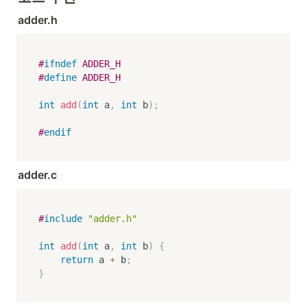
adder.h
#
ifndef
ADDER_H
#
define
ADDER_H
int
add
(
int
 a
,
int
 b
)
;
#
endif
adder.c
#
include
"adder.h"
int
add
(
int
 a
,
int
 b
)
{
return
 a 
+
 b
;
}