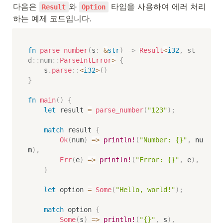
다음은 
와 
 타입을 사용하여 에러 처리
Result
Option
하는 예제 코드입니다.
fn
parse_number
(
s
:
&
str
)
->
Result
<
i32
,
st
d
::
num
::
ParseIntError
>
{
    s
.
parse
::
<
i32
>
(
)
}
fn
main
(
)
{
let
 result 
=
parse_number
(
"123"
)
;
match
 result 
{
Ok
(
num
)
=>
println!
(
"Number: {}"
,
 nu
m
)
,
Err
(
e
)
=>
println!
(
"Error: {}"
,
 e
)
,
}
let
 option 
=
Some
(
"Hello, world!"
)
;
match
 option 
{
Some
(
s
)
=>
println!
(
"{}"
,
 s
)
,