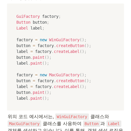
GuiFactory
 factory
;
Button
 button
;
Label
 label
;
factory 
=
new
WinGuiFactory
(
)
;
button 
=
 factory
.
createButton
(
)
;
label 
=
 factory
.
createLabel
(
)
;
button
.
paint
(
)
;
label
.
paint
(
)
;
factory 
=
new
MacGuiFactory
(
)
;
button 
=
 factory
.
createButton
(
)
;
label 
=
 factory
.
createLabel
(
)
;
button
.
paint
(
)
;
label
.
paint
(
)
;
위의 코드 예시에서는, 
 클래스와 
WinGuiFactory
 클래스를 사용하여 
과 
MacGuiFactory
Button
Label
객체를 생성하고 있습니다. 이를 통해, 객체 생성 로직을 