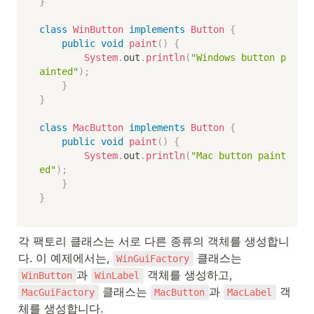
}
class
WinButton
implements
Button
{
public
void
paint
(
)
{
System
.
out
.
println
(
"Windows button p
ainted"
)
;
}
}
class
MacButton
implements
Button
{
public
void
paint
(
)
{
System
.
out
.
println
(
"Mac button paint
ed"
)
;
}
}
각 팩토리 클래스는 서로 다른 종류의 객체를 생성합니
다. 이 예제에서는, 
 클래스는 
WinGuiFactory
과 
 객체를 생성하고, 
WinButton
WinLabel
 클래스는 
과 
 객
MacGuiFactory
MacButton
MacLabel
체를 생성합니다.