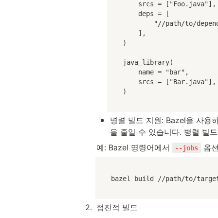
    srcs = ["Foo.java"],

    deps = [

        "//path/to/dependency:bar",

    ],

)

java_library(

    name = "bar",

    srcs = ["Bar.java"],

)
•
병렬 빌드 지원: Bazel을 
을 줄일 수 있습니다. 병렬 빌
예: Bazel 명령어에서 
 옵
--jobs
bazel build //path/to/targe
2
.
점진적 빌드